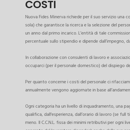
COSTI
Nuova Fides Minerva richiede per il suo servizio una 
sola) che garantisce la ricerca e la selezione del pers
un anno dal primo incarico. L’entità di tale commissio
percentuale sullo stipendio e dipende dall’impegno, dal
In collaborazione con consulenti di lavoro e associazi
occuparci (per il personale domestico) del dispiego de
Per quanto concerne i costi del personale ci rifacciam
annualmente vengono aggiornate in base all’andamento 
Ogni categoria ha un livello di inquadramento, una pa
qualifica, dall'esperienza, dall’orario di lavoro (se ful
meno. Il C.C.N.L. fissa dei minimi retributivi per ogni l