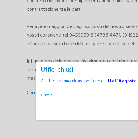
concreto del lavoratore dipenderà anche dalla sua pro
contrattazione tra le parti .
Per avere maggiori dettagli sui costi del nostro servi
nostri consulenti tel 045595016,3478614471, 33119222
informazioni sulla base delle esigenze specifiche del c
Infine, è possibile dedurre fiscalmente i contributi pre
Uffici chiusi
euro l’anno ed il 19 per cento delle spese sostenute p
massimo di 2100 euro annui.
Gli uffici saranno
chiusi
per ferie dal
11 al 18 agosto.
Condividi
Grazie