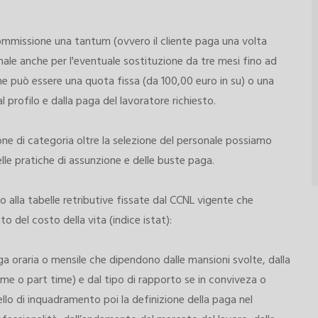
commissione una tantum (ovvero il cliente paga una volta
onale anche per l'eventuale sostituzione da tre mesi fino ad
ne può essere una quota fissa (da 100,00 euro in su) o una
 profilo e dalla paga del lavoratore richiesto.
one di categoria oltre la selezione del personale possiamo
lle pratiche di assunzione e delle buste paga.
o alla tabelle retributive fissate dal CCNL vigente che
del costo della vita (indice istat):
ga oraria o mensile che dipendono dalle mansioni svolte, dalla
l time o part time) e dal tipo di rapporto se in conviveza o
ivello di inquadramento poi la definizione della paga nel