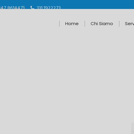
347 8614471
331 1922273
Home
Chi Siamo
Serv