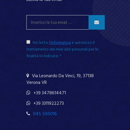
Ho letto
l'informativa
e autorizzo il
trattamento dei miei dati personali per le
finalità ivi indicate.
*
Obbligatorio
Via Leonardo Da Vinci, 19, 37138
Verona VR
+39 3478614471
+39 3311922273
045 595016