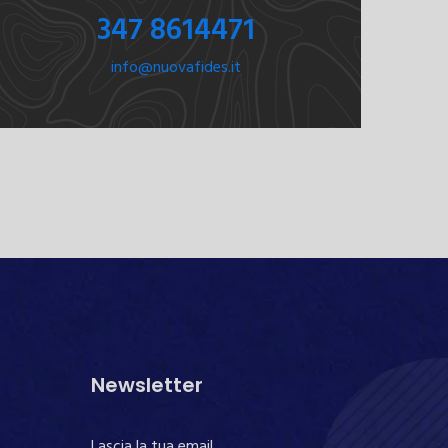
347 8614471
info@nuovafides.it
Newsletter
Lascia la tua email