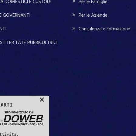
A DOMESTICI E CUSTODI
Per le Famiglie
 E GOVERNANTI
Per le Aziende
NTI
Consulenza e Formazione
SITTER TATE PUERICULTRICI
×
PARTI
ttività,