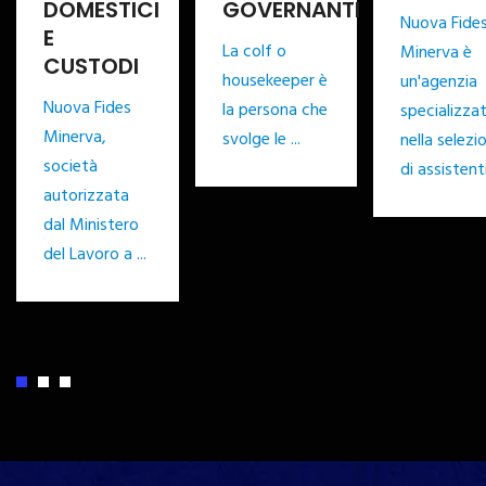
GOVERNANTI
SITTER
Nuova Fides
TATE
La colf o
Minerva è
PUERICU
housekeeper è
un'agenzia
Selezionia
la persona che
specializzata
baby-sitter
svolge le ...
nella selezione
tate,
di assistenti ...
puericultrici
conviventi 
non convive
per un ...