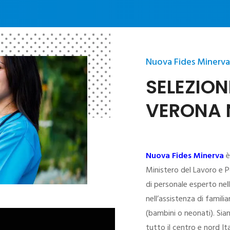
Nuova Fides Minerva
SELEZION
VERONA 
Nuova Fides Minerva
è
Ministero del Lavoro e Po
di personale esperto ne
nell’assistenza di familia
(bambini o neonati). Sia
tutto il centro e nord Ita