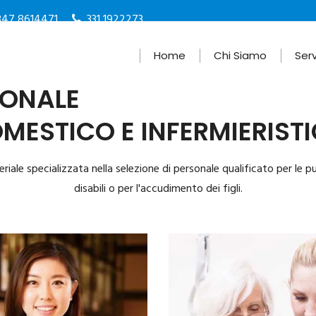
347 8614471
331 1922273
Home
Chi Siamo
Serv
SONALE
MESTICO E INFERMIERIST
le specializzata nella selezione di personale qualificato per le puli
disabili o per l'accudimento dei figli.