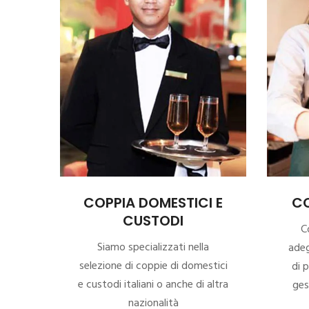
COPPIA DOMESTICI E
CO
CUSTODI
C
Siamo specializzati nella
adeg
selezione di coppie di domestici
di p
e custodi italiani o anche di altra
ges
nazionalità