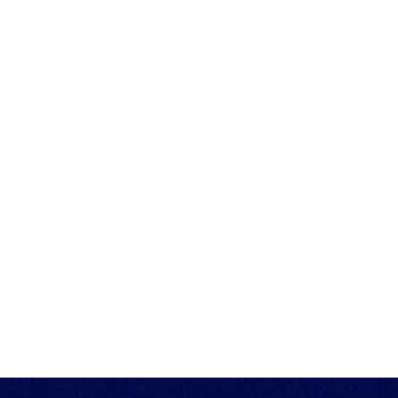
ISTI,
DOMICILIARE
Se avete
RI
OSPEDALIERA
bisogno di una
zioniamo
A casa o nei
manutenzione
friamo
luoghi di cura
del vostro
onale
(a Verona e ...
giardino o ...
ficato per
zioni
e e ...