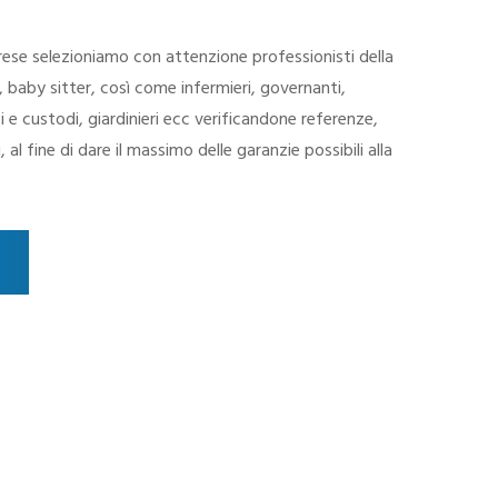
prese selezioniamo con attenzione professionisti della
, baby sitter, così come infermieri, governanti,
 e custodi, giardinieri ecc verificandone referenze,
al fine di dare il massimo delle garanzie possibili alla
GGIORDOMI,
GIARDINIERI
ASSISTENZA