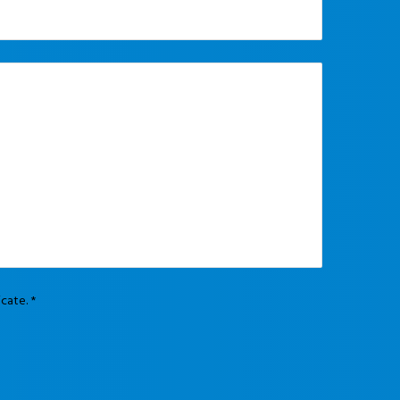
dicate.
*