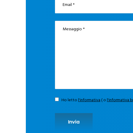
Obbligatorio
Ho letto
l'informativa
( o
l'informativa 
Invia