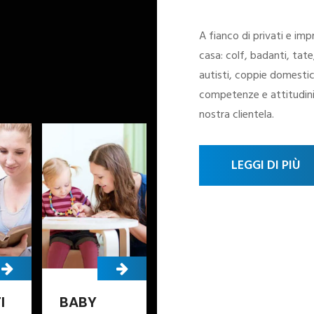
A fianco di privati e im
casa: colf, badanti, tate
autisti, coppie domestici
competenze e attitudini, 
nostra clientela.
LEGGI DI PIÙ
INFERMIERI
CUOCHI E
MA